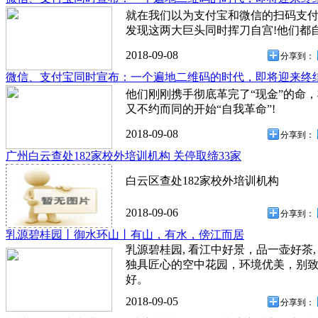
就在我们以为支付宝和微信的扫码支
发现这两大巨头同时挥刀自宫!他们都
2018-09-08
分享到：
微信、支付宝同时宣布：一个遍地二维码的时代，即将迎来终
他们刚刚携手彻底革完了“现金”的命，
又不约而同的开始“自我革命”!
2018-09-08
分享到：
广州白云查处182家校外培训机构 关停取缔33家
白云区查处182家校外培训机构
2018-09-06
分享到：
乳源碧桂园丨御水环山丨有山，有水，傍江而居
乳源碧桂园, 看江中好景，品一壶好茶
独具匠心的空中花园，环境优美，别
好。
2018-09-05
分享到：