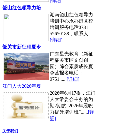
[详细]
韶山红色领导力培
湖南韶山红色领导力
培训中心承办进党校
培训服务电话0731-
55650188，联系人......
[详细]
韶关市新征程夏令
广东星光教育（新征
程韶关市区文创创
园）综合素质成长夏
令营报名电话：
0751......
[详细]
江门人大2026年履
2026年6月17提，江门
人大常委会主办的为
期2期的“2026年履职
力提升培训班”......
[详
细]
关于我们