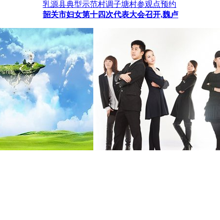
乳源县典型示范村调子塘村参观点预约
韶关市妇女第十四次代表大会召开,魏卢