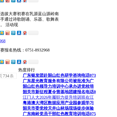
使选拔大赛初赛在乳源蓝山源岭南
选手通过诗歌朗诵、乐器、歌舞表
。 活动现
68
名热线：0751-8932968
热度排行
广东银发团赴韶山红色研学咨询电话073
页
734
条
广东星光教育服务有限公司被批准为广
韶山红色领导力培训中心承办进党校培
韶关市新征程夏令营基地团建报名电话0
江门人大2026年履职力提升培训班在江
粤港澳大湾区数据应用产业园参观学习
韶关市委党校天井山林场现场徒步体验
广东南岭党员干部红色教育培训电话075