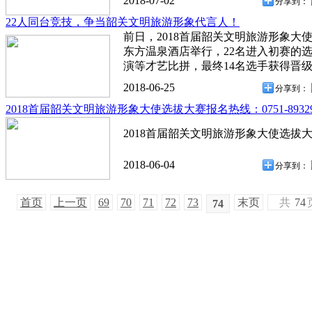
2018-07-02
分享到：
22人同台竞技，争当韶关文明旅游形象代言人！
前日，2018首届韶关文明旅游形象大
东方温泉酒店举行，22名进入初赛的
演等才艺比拼，最终14名选手获得晋级
2018-06-25
分享到：
2018首届韶关文明旅游形象大使选拔大赛报名热线：0751-89329
2018首届韶关文明旅游形象大使选拔大赛报
2018-06-04
分享到：
首页
上一页
69
70
71
72
73
末页
共
74
74