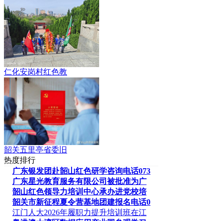
仁化安岗村红色教
韶关五里亭省委旧
热度排行
广东银发团赴韶山红色研学咨询电话073
广东星光教育服务有限公司被批准为广
韶山红色领导力培训中心承办进党校培
韶关市新征程夏令营基地团建报名电话0
江门人大2026年履职力提升培训班在江