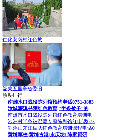
仁化安岗村红色教
韶关五里亭省委旧
热度排行
南雄水口战役陈列馆预约电话0751-3883
汝城濂溪书院红色教育|“半条被子”的
南雄市水口战役陈列馆红色教育培训电
沙洲村半条被温暖专题陈列馆红电话073
罗浮山东江纵队红色教育培训课程电话0
黄埔军校|黄埔古港|永庆坊| 陈家祠研