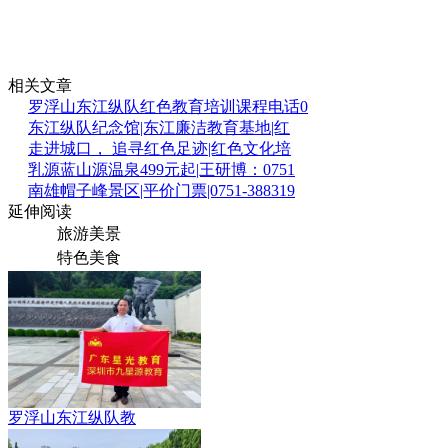
相关文章
罗浮山东江纵队红色教育培训课程电话0
东江纵队纪念馆|东江廉洁教育基地|红
走进城口， 追寻红色足迹|红色文化培
乳源蓝山源温泉499元起|王研博：0751
南雄帽子峰景区|平价门票|0751-388319
延伸阅读
旅游美景
特色美食
罗浮山东江纵队教