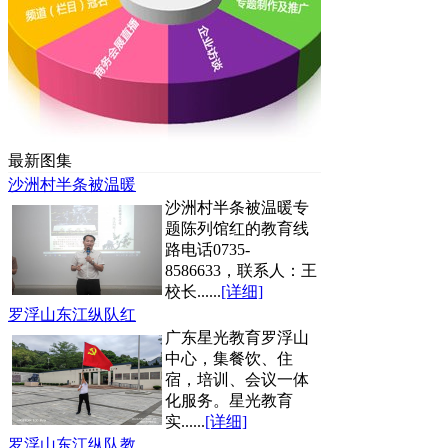
最新图集
沙洲村半条被温暖
沙洲村半条被温暖专
题陈列馆红的教育线
路电话0735-
8586633，联系人：王
校长......
[详细]
罗浮山东江纵队红
广东星光教育罗浮山
中心，集餐饮、住
宿，培训、会议一体
化服务。星光教育
实......
[详细]
罗浮山东江纵队教