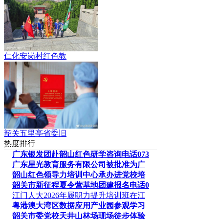
仁化安岗村红色教
韶关五里亭省委旧
热度排行
广东银发团赴韶山红色研学咨询电话073
广东星光教育服务有限公司被批准为广
韶山红色领导力培训中心承办进党校培
韶关市新征程夏令营基地团建报名电话0
江门人大2026年履职力提升培训班在江
粤港澳大湾区数据应用产业园参观学习
韶关市委党校天井山林场现场徒步体验